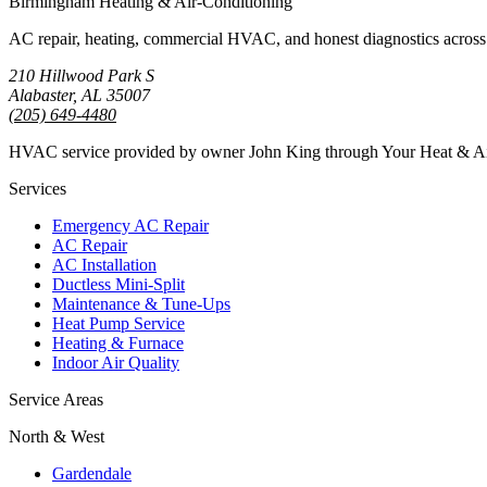
Birmingham Heating & Air-Conditioning
AC repair, heating, commercial HVAC, and honest diagnostics across
210 Hillwood Park S
Alabaster, AL 35007
(205) 649-4480
HVAC service provided by owner John King through Your Heat & 
Services
Emergency AC Repair
AC Repair
AC Installation
Ductless Mini-Split
Maintenance & Tune-Ups
Heat Pump Service
Heating & Furnace
Indoor Air Quality
Service Areas
North & West
Gardendale