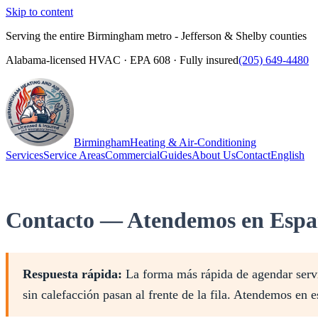
Skip to content
Serving the entire Birmingham metro - Jefferson & Shelby counties
Alabama-licensed HVAC · EPA 608 · Fully insured
(205) 649-4480
Birmingham
Heating & Air-Conditioning
Services
Service Areas
Commercial
Guides
About Us
Contact
English
(205) 649-4480
Call
Contacto — Atendemos en Espa
Respuesta rápida:
La forma más rápida de agendar servic
sin calefacción pasan al frente de la fila. Atendemos en 