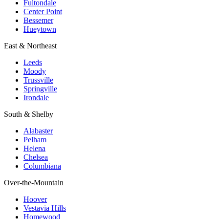
Fultondale
Center Point
Bessemer
Hueytown
East & Northeast
Leeds
Moody
Trussville
Springville
Irondale
South & Shelby
Alabaster
Pelham
Helena
Chelsea
Columbiana
Over-the-Mountain
Hoover
Vestavia Hills
Homewood